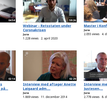
04:54
59:26
Webinar - Retsstaten under
Master i Kon
Coronakrisen
Jura
2.055 views
4. 
Jura
1.228 views
2. april 2020
02:14
02:29
us
Interview med aftager Anette
Interview me
på...
Laigaard adm....
Justesen,...
Jura
Jura
1.869 views
11. december 2014
2.778 views
8. 