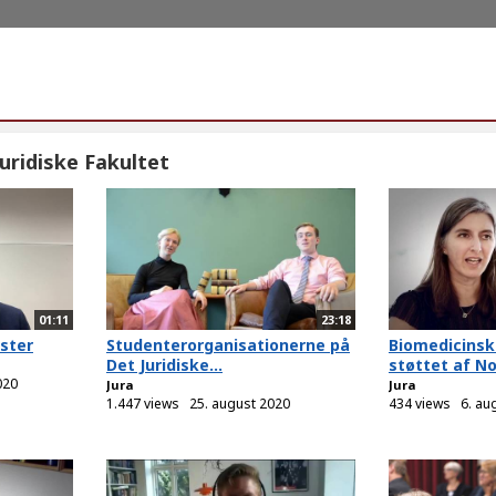
uridiske Fakultet
01:11
23:18
ster
Studenterorganisationerne på
Biomedicinsk
Det Juridiske...
støttet af No
020
Jura
Jura
1.447 views
25. august 2020
434 views
6. au