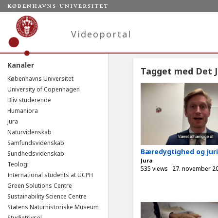
Videoportal
Kanaler
Tagget med Det J
Københavns Universitet
University of Copenhagen
Bliv studerende
Humaniora
Jura
Naturvidenskab
Samfundsvidenskab
Bæredygtighed og juri
Sundhedsvidenskab
Jura
Teologi
535 views
27. november 2
International students at UCPH
Green Solutions Centre
Sustainability Science Centre
Statens Naturhistoriske Museum
Studietrivsel