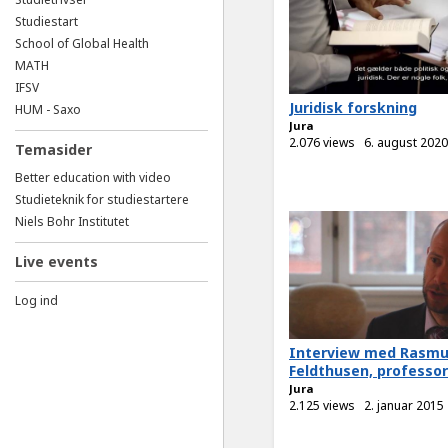
Studiestart
School of Global Health
MATH
IFSV
Juridisk forskning
HUM - Saxo
Jura
2.076 views
6. august 2020
Temasider
Better education with video
Studieteknik for studiestartere
Niels Bohr Institutet
Live events
Log ind
Interview med Rasm
Feldthusen, professor 
Jura
2.125 views
2. januar 2015