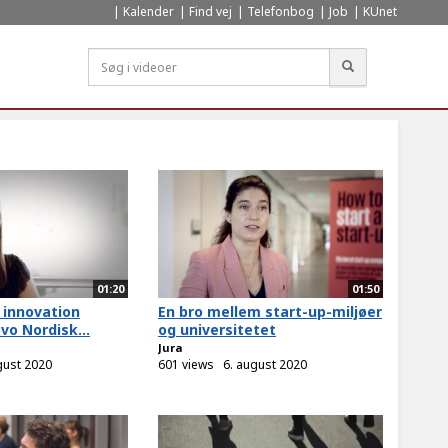
Kalender
Find vej
Telefonbog
Job
KUnet
Søg
01:20
01:50
 innovation
En bro mellem start-up-miljøer
vo Nordisk...
og universitetet
Jura
gust 2020
601 views
6. august 2020