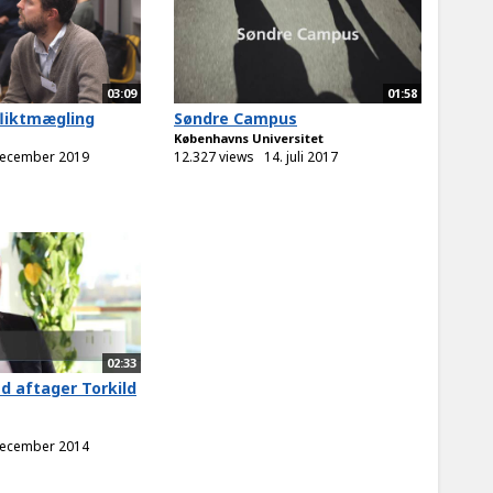
03:09
01:58
fliktmægling
Søndre Campus
Københavns Universitet
december 2019
12.327 views
14. juli 2017
02:33
d aftager Torkild
december 2014