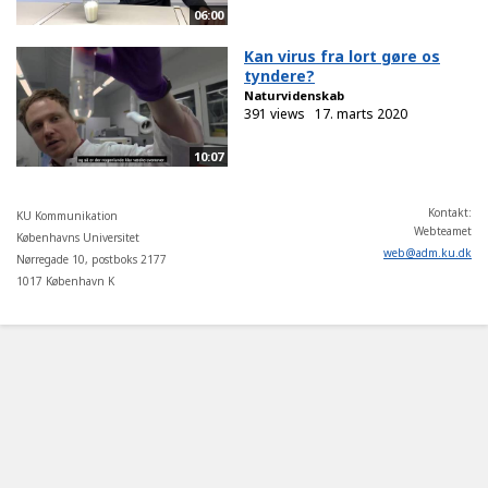
06:00
Kan virus fra lort gøre os
tyndere?
Naturvidenskab
391 views
17. marts 2020
10:07
Kontakt:
KU Kommunikation
Webteamet
Københavns Universitet
web
@
adm
.
ku
.
dk
Nørregade 10, postboks 2177
1017 København K