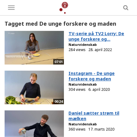
Toggle
menu
Tagget med De unge forskere og maden
TV-serie på TV2 Lorry: De
unge forskere og...
Naturvidenskab
284 views
28. april 2022
07:01
Instagram - De unge
forskere og maden
Naturvidenskab
304 views
6. april 2020
00:24
Daniel sætter strøm til
mælken
Naturvidenskab
360 views
17. marts 2020