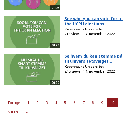
01:02
See who you can vote for at
the UCPH elections...
Københavns Universitet
213 views
14. november 2022
00:20
Se hvem du kan stemme på
til universitetsvalget...
Københavns Universitet
248 views
14. november 2022
00:20
Forrige
1
2
3
4
5
6
7
8
9
10
Næste
»