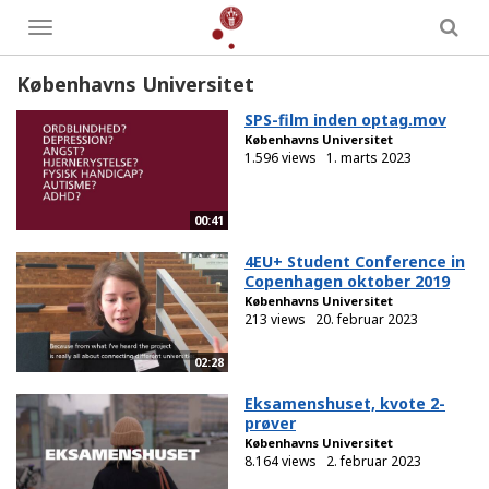
Toggle
menu
Københavns Universitet
SPS-film inden optag.mov
Københavns Universitet
1.596 views
1. marts 2023
00:41
4EU+ Student Conference in
Copenhagen oktober 2019
Københavns Universitet
213 views
20. februar 2023
02:28
Eksamenshuset, kvote 2-
prøver
Københavns Universitet
8.164 views
2. februar 2023