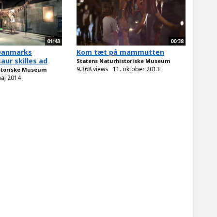
01:43
00:38
Danmarks
Kom tæt på mammutten
ur skilles ad
Statens Naturhistoriske Museum
9.368 views
11. oktober 2013
storiske Museum
maj 2014