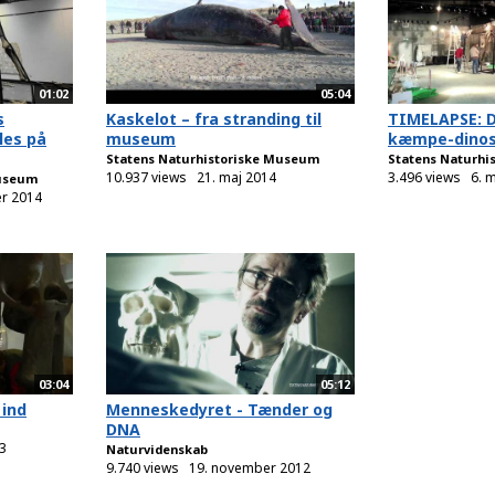
01:02
05:04
s
Kaskelot – fra stranding til
TIMELAPSE: 
les på
museum
kæmpe-dinosa
Statens Naturhistoriske Museum
Statens Naturhi
10.937 views
21. maj 2014
3.496 views
6. 
Museum
r 2014
03:04
05:12
ind
Menneskedyret - Tænder og
DNA
3
Naturvidenskab
9.740 views
19. november 2012