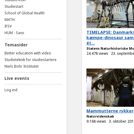
Studiestart
School of Global Health
MATH
IFSV
TIMELAPSE: Danmark
HUM - Saxo
kæmpe-dinosaur sam
ét...
Temasider
Statens Naturhistoriske 
Better education with video
24.478 views
23. septembe
Studieteknik for studiestartere
Niels Bohr Institutet
Live events
Log ind
Mammutterne rykker 
Naturvidenskab
9.168 views
3. oktober 201