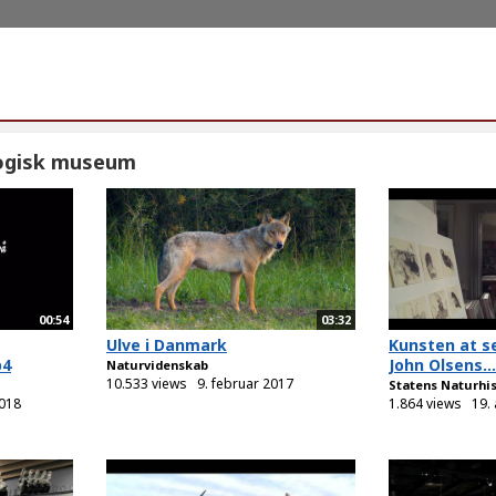
ogisk museum
00:54
03:32
Ulve i Danmark
Kunsten at se
p4
John Olsens...
Naturvidenskab
10.533 views
9. februar 2017
Statens Naturhi
018
1.864 views
19. 