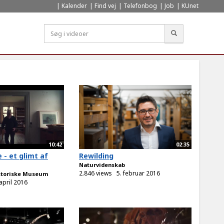
Kalender
Find vej
Telefonbog
Job
KUnet
Søg
10:42
02:35
 - et glimt af
Rewilding
Naturvidenskab
2.846 views
5. februar 2016
storiske Museum
april 2016