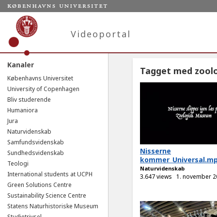
Videoportal
Kanaler
Tagget med zool
Københavns Universitet
University of Copenhagen
Bliv studerende
Humaniora
Jura
Naturvidenskab
Samfundsvidenskab
Nisserne
Sundhedsvidenskab
kommer_Universal.m
Teologi
Naturvidenskab
International students at UCPH
3.647 views
1. november 2
Green Solutions Centre
Sustainability Science Centre
Statens Naturhistoriske Museum
Studietrivsel