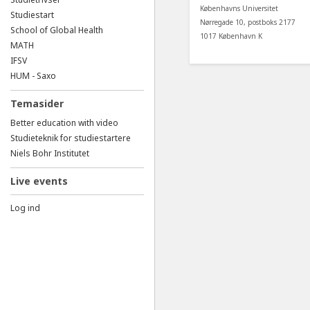
Københavns Universitet
Studiestart
Nørregade 10, postboks 2177
School of Global Health
1017 København K
MATH
IFSV
HUM - Saxo
Temasider
Better education with video
Studieteknik for studiestartere
Niels Bohr Institutet
Live events
Log ind