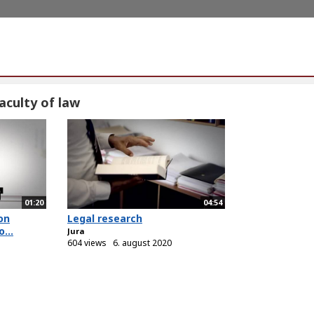
aculty of law
01:20
04:54
on
Legal research
...
Jura
604 views
6. august 2020