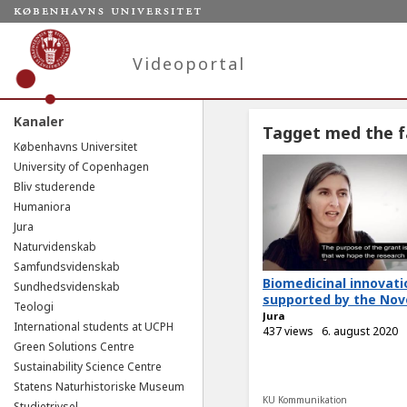
Videoportal
Kanaler
Tagget med the f
Københavns Universitet
University of Copenhagen
Bliv studerende
Humaniora
Jura
Naturvidenskab
Samfundsvidenskab
Biomedicinal innovati
Sundhedsvidenskab
supported by the Novo
Teologi
Jura
International students at UCPH
437 views
6. august 2020
Green Solutions Centre
Sustainability Science Centre
Statens Naturhistoriske Museum
KU Kommunikation
Studietrivsel