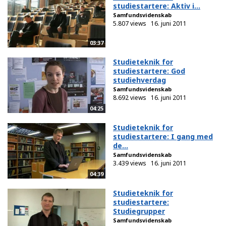
studiestartere: Aktiv i...
Samfundsvidenskab
5.807 views
16. juni 2011
03:37
Studieteknik for
studiestartere: God
studiehverdag
Samfundsvidenskab
8.692 views
16. juni 2011
04:25
Studieteknik for
studiestartere: I gang med
de...
Samfundsvidenskab
3.439 views
16. juni 2011
04:39
Studieteknik for
studiestartere:
Studiegrupper
Samfundsvidenskab