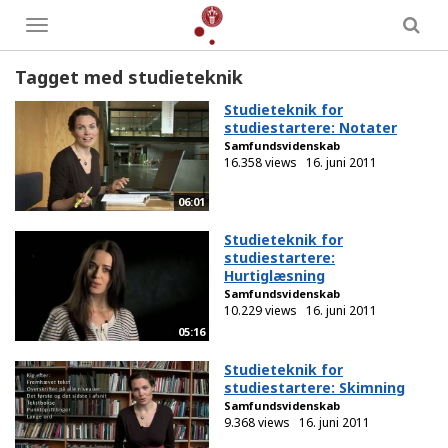
Toggle
menu
Tagget med studieteknik
Studieteknik for
studiestartere: Notater
Samfundsvidenskab
16.358 views
16. juni 2011
06:01
Studieteknik for
studiestartere:
Hurtiglæsning
Samfundsvidenskab
10.229 views
16. juni 2011
05:16
Studieteknik for
studiestartere: Skimning
Samfundsvidenskab
9.368 views
16. juni 2011