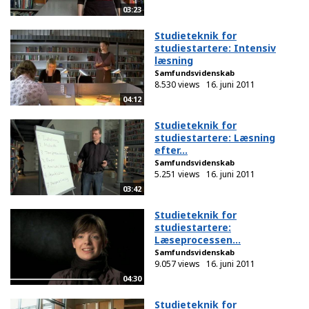
03:23
Studieteknik for
studiestartere: Intensiv
læsning
Samfundsvidenskab
8.530 views
16. juni 2011
04:12
Studieteknik for
studiestartere: Læsning
efter...
Samfundsvidenskab
5.251 views
16. juni 2011
03:42
Studieteknik for
studiestartere:
Læseprocessen...
Samfundsvidenskab
9.057 views
16. juni 2011
04:30
Studieteknik for