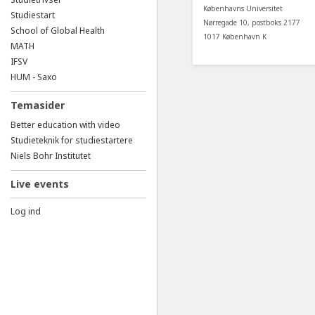
Københavns Universitet
Studiestart
Nørregade 10, postboks 2177
School of Global Health
1017 København K
MATH
IFSV
HUM - Saxo
Temasider
Better education with video
Studieteknik for studiestartere
Niels Bohr Institutet
Live events
Log ind