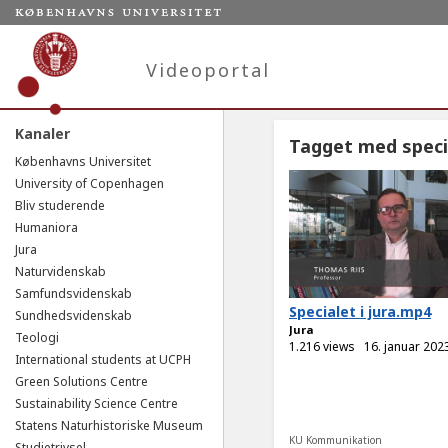
Videoportal
Kanaler
Tagget med speci
Københavns Universitet
University of Copenhagen
Bliv studerende
Humaniora
Jura
Naturvidenskab
Samfundsvidenskab
Specialet i jura.mp4
Sundhedsvidenskab
Jura
Teologi
1.216 views
16. januar 202
International students at UCPH
Green Solutions Centre
Sustainability Science Centre
Statens Naturhistoriske Museum
KU Kommunikation
Studietrivsel