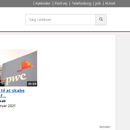
Kalender
Find vej
Telefonbog
Job
KUnet
Søg
01:59
 til at skabe
f...
kab
bruar 2021
Kontakt: