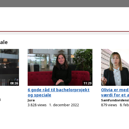
ale
08:26
11:29
6 gode råd til bachelorprojekt
Olivia er med
og speciale
værdi for et a
3
Jura
Samfundsvidens
3.828 views
1. december 2022
879 views
8. fe