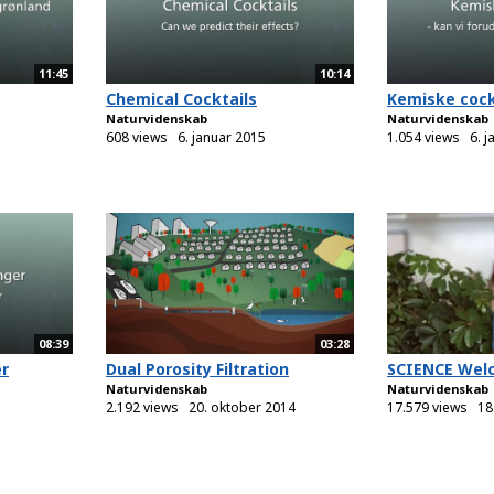
11:45
10:14
Chemical Cocktails
Kemiske cock
Naturvidenskab
Naturvidenskab
608 views
6. januar 2015
1.054 views
6. 
08:39
03:28
er
Dual Porosity Filtration
SCIENCE Wel
Naturvidenskab
Naturvidenskab
2.192 views
20. oktober 2014
17.579 views
18