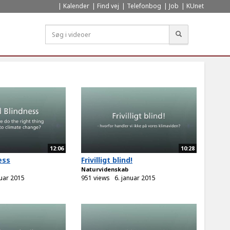
Kalender
Find vej
Telefonbog
Job
KUnet
Søg
12:06
10:28
ess
Frivilligt blind!
Naturvidenskab
nuar 2015
951 views
6. januar 2015