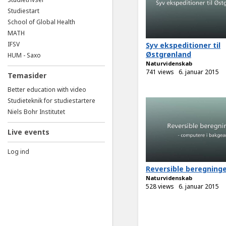
Studiestart
School of Global Health
MATH
IFSV
Syv ekspeditioner til
Østgrønland
HUM - Saxo
Naturvidenskab
741 views
6. januar 2015
Temasider
Better education with video
Studieteknik for studiestartere
Niels Bohr Institutet
Live events
Log ind
Reversible beregning
Naturvidenskab
528 views
6. januar 2015