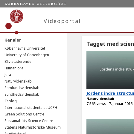
Videoportal
Kanaler
Tagget med scie
Københavns Universitet
University of Copenhagen
Bliv studerende
Humaniora
Jura
Naturvidenskab
Samfundsvidenskab
Jordens indre struktu
Sundhedsvidenskab
Naturvidenskab
Teologi
7.565 views
7. januar 2015
International students at UCPH
Green Solutions Centre
Sustainability Science Centre
Statens Naturhistoriske Museum
Studietrivsel