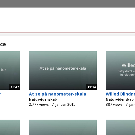
nce
18:47
11:34
r
At se på nanometer-skala
Willed Blindn
Naturvidenskab
Naturvidenskab
2.777 views
7. januar 2015
387 views
7. ja