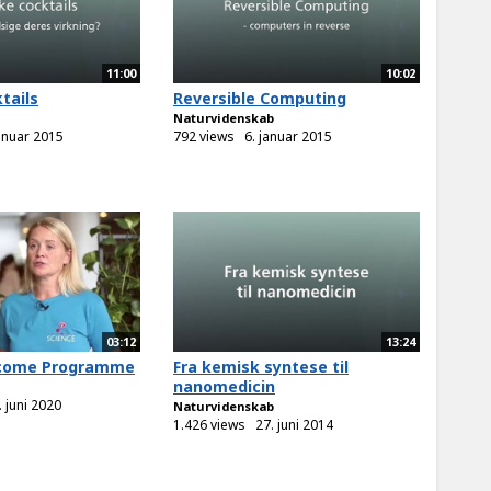
11:00
10:02
tails
Reversible Computing
Naturvidenskab
januar 2015
792 views
6. januar 2015
03:12
13:24
come Programme
Fra kemisk syntese til
nanomedicin
. juni 2020
Naturvidenskab
1.426 views
27. juni 2014