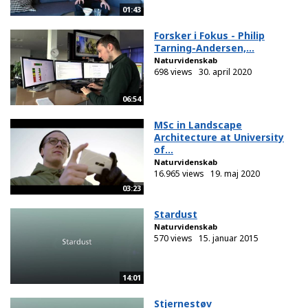
01:43
Forsker i Fokus - Philip
Tarning-Andersen,...
Naturvidenskab
698 views
30. april 2020
06:54
MSc in Landscape
Architecture at University
of...
Naturvidenskab
16.965 views
19. maj 2020
03:23
Stardust
Naturvidenskab
570 views
15. januar 2015
14:01
Stjernestøv