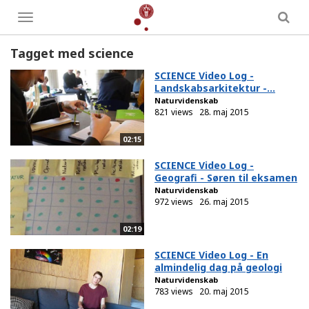
Toggle
menu
Tagget med science
SCIENCE Video Log -
Landskabsarkitektur -...
Naturvidenskab
821 views
28. maj 2015
02:15
SCIENCE Video Log -
Geografi - Søren til eksamen
Naturvidenskab
972 views
26. maj 2015
02:19
SCIENCE Video Log - En
almindelig dag på geologi
Naturvidenskab
783 views
20. maj 2015