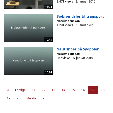
2.471 views
8. januar 2015
14:24
Biobrændsler til transport
Naturvidenskab
1.291 views
8. januar 2015
10:48
Neutrinoer på Sydpolen
Naturvidenskab
967 views
8. januar 2015
10:24
«
Forrige
11
12
13
14
15
16
17
18
19
20
Næste
»