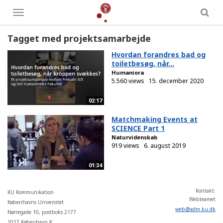
Toggle
menu
Tagget med projektsamarbejde
Hvordan forandres bad og
toiletbesøg, når...
Humaniora
5.560 views
15. december 2020
02:17
Matchmaking Events at
SCIENCE Part 1
Naturvidenskab
919 views
6. august 2019
01:34
Kontakt:
KU Kommunikation
Webteamet
Københavns Universitet
web
@
adm
.
ku
.
dk
Nørregade 10, postboks 2177
1017 København K