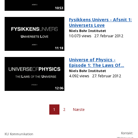
10:53
Fysikkens Univers - Afsnit 1:
Universets Love
Niels Bohr Institutet
10.073 views
27. februar 2012
11:18
Universe of Physics -
Episode 1: The Laws Of...
Niels Bohr Institutet
4.092 views
27. februar 2012
12:06
1
2
Næste
Kontakt:
KU Kommunikation