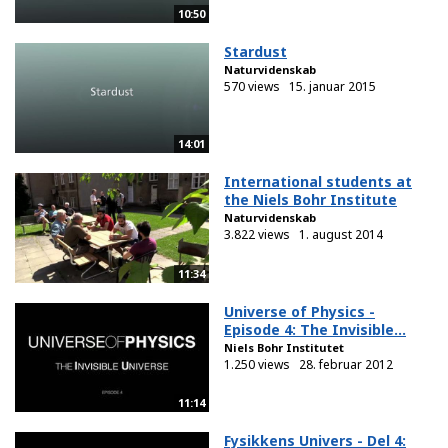
10:50
Stardust
Naturvidenskab
570 views
15. januar 2015
14:01
International students at
the Niels Bohr Institute
Naturvidenskab
3.822 views
1. august 2014
11:34
Universe of Physics -
Episode 4: The Invisible...
Niels Bohr Institutet
1.250 views
28. februar 2012
11:14
Fysikkens Univers - Del 4: