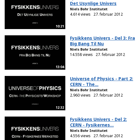
Det Usynlige Univers
Niels Bohr Institutet
4.614 views
27. februar 2012
10:21
Fysikkens Univers - Del 3: Fra
Big Bang Til Nu
Niels Bohr Institutet
14.558 views
27. februar 2012
13:04
Universe of Physics - Part 2:
CERN - The...
Niels Bohr Institutet
2.960 views
27. februar 2012
12:32
Fysikkens Univers - Del 2:
CERN - Fysikernes...
Niels Bohr Institutet
4.556 views
27. februar 2012