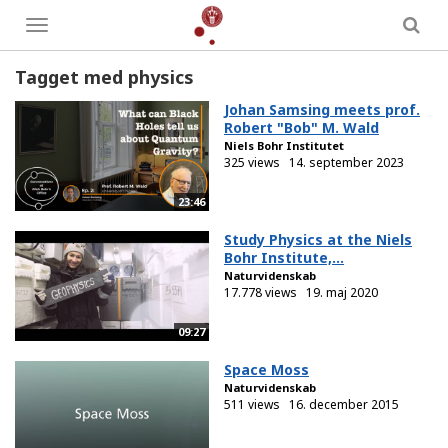
Toggle
menu
Tagget med physics
Johan Samsing meets prof.
Robert "Bob" M. Wald
Niels Bohr Institutet
325 views
14. september 2023
23:46
Study Physics at the Niels
Bohr Institute,...
Naturvidenskab
17.778 views
19. maj 2020
09:27
Space Moss
Naturvidenskab
511 views
16. december 2015