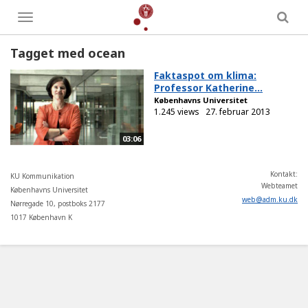
Toggle
menu
Tagget med ocean
Faktaspot om klima:
Professor Katherine...
Københavns Universitet
1.245 views
27. februar 2013
03:06
Kontakt:
KU Kommunikation
Webteamet
Københavns Universitet
web
@
adm
.
ku
.
dk
Nørregade 10, postboks 2177
1017 København K