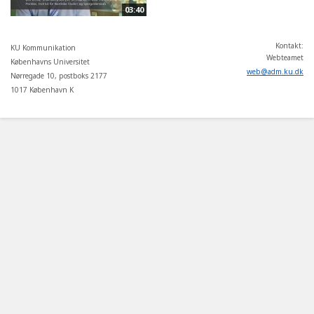
03:40
Kontakt:
KU Kommunikation
Webteamet
Københavns Universitet
web
@
adm
.
ku
.
dk
Nørregade 10, postboks 2177
1017 København K