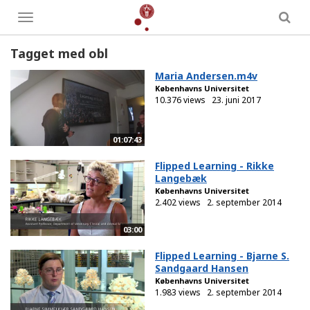
Toggle
menu
Tagget med obl
Maria Andersen.m4v
Københavns Universitet
10.376 views
23. juni 2017
01:07:43
Flipped Learning - Rikke
Langebæk
Københavns Universitet
2.402 views
2. september 2014
03:00
Flipped Learning - Bjarne S.
Sandgaard Hansen
Københavns Universitet
1.983 views
2. september 2014