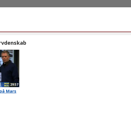
rvdenskab
29:57
 på Mars