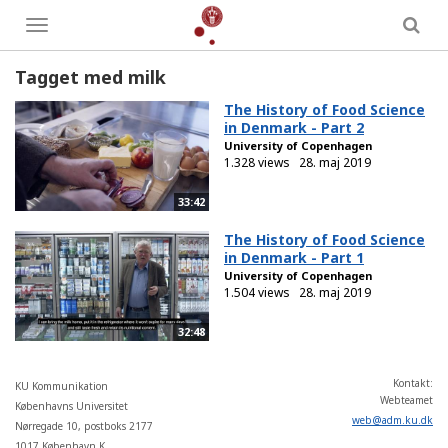
Toggle
menu
Tagget med milk
The History of Food Science
in Denmark - Part 2
University of Copenhagen
1.328 views
28. maj 2019
33:42
The History of Food Science
in Denmark - Part 1
University of Copenhagen
1.504 views
28. maj 2019
32:48
Kontakt:
KU Kommunikation
Webteamet
Københavns Universitet
web
@
adm
.
ku
.
dk
Nørregade 10, postboks 2177
1017 København K