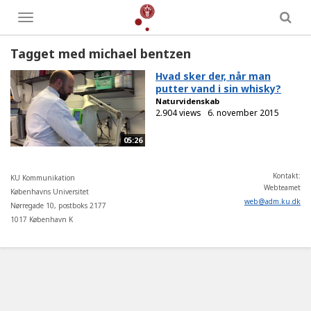
Toggle
menu
Tagget med michael bentzen
Hvad sker der, når man
putter vand i sin whisky?
Naturvidenskab
2.904 views
6. november 2015
05:26
Kontakt:
KU Kommunikation
Webteamet
Københavns Universitet
web
@
adm
.
ku
.
dk
Nørregade 10, postboks 2177
1017 København K