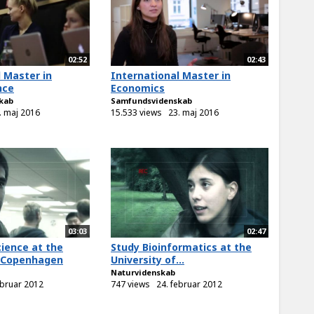
02:52
02:43
 Master in
International Master in
nce
Economics
kab
Samfundsvidenskab
. maj 2016
15.533 views
23. maj 2016
03:03
02:47
ience at the
Study Bioinformatics at the
f Copenhagen
University of...
Naturvidenskab
ebruar 2012
747 views
24. februar 2012