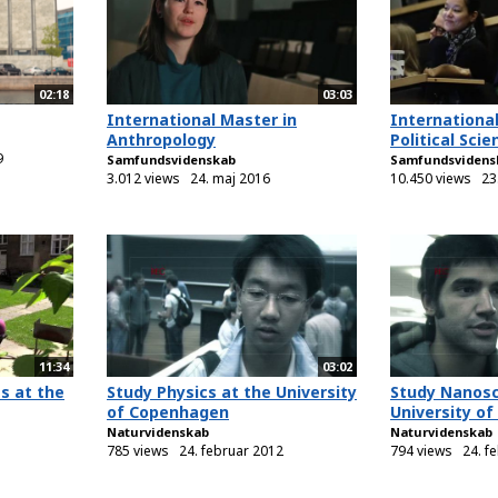
02:18
03:03
International Master in
International
Anthropology
Political Scie
9
Samfundsvidenskab
Samfundsvidens
3.012 views
24. maj 2016
10.450 views
23
11:34
03:02
s at the
Study Physics at the University
Study Nanosc
of Copenhagen
University o
Naturvidenskab
Naturvidenskab
785 views
24. februar 2012
794 views
24. f