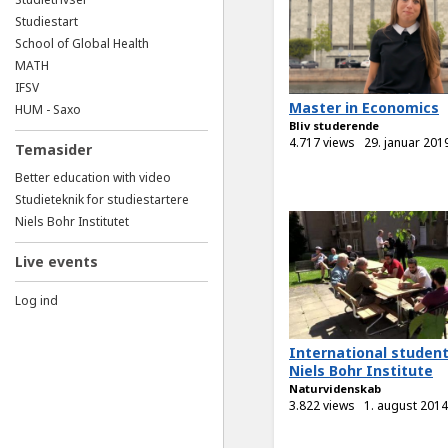
Studiestart
School of Global Health
MATH
IFSV
Master in Economics
HUM - Saxo
Bliv studerende
4.717 views
29. januar 201
Temasider
Better education with video
Studieteknik for studiestartere
Niels Bohr Institutet
Live events
Log ind
International student
Niels Bohr Institute
Naturvidenskab
3.822 views
1. august 2014