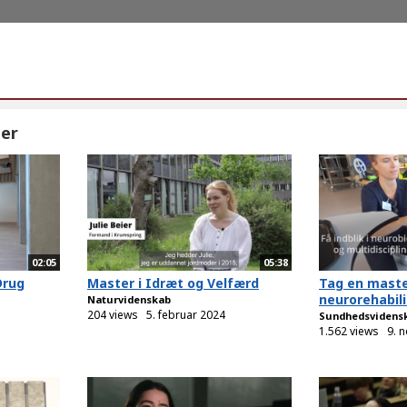
er
02:05
05:38
Drug
Master i Idræt og Velfærd
Tag en maste
neurorehabili
Naturvidenskab
204 views
5. februar 2024
Sundhedsvidens
1.562 views
9. 