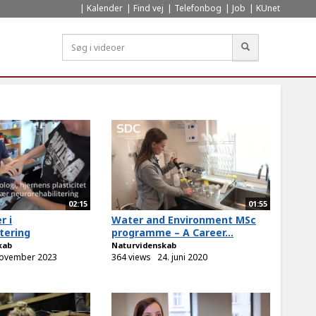
Kalender
Find vej
Telefonbog
Job
KUnet
Søg
02:15
01:55
r i
Water and Environment MSc
tering
programme – A Career...
kab
Naturvidenskab
november 2023
364 views
24. juni 2020