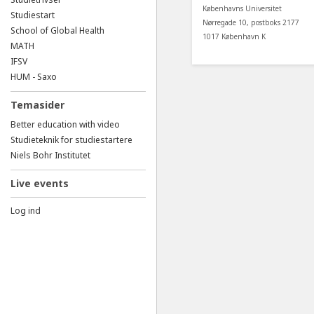
Københavns Universitet
Studiestart
Nørregade 10, postboks 2177
School of Global Health
1017 København K
MATH
IFSV
HUM - Saxo
Temasider
Better education with video
Studieteknik for studiestartere
Niels Bohr Institutet
Live events
Log ind