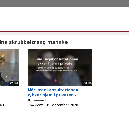
ina skrubbeltrang mahnke
01:54
02:36
Når lægekonsultationen
rykker hjem i privaten -...
Humaniora
021
364 views
15. december 2020