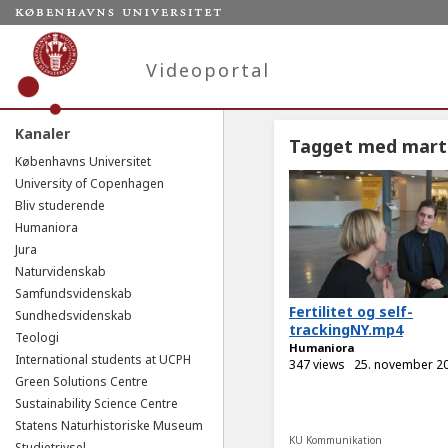
Videoportal
Kanaler
Tagget med mart
Københavns Universitet
University of Copenhagen
Bliv studerende
Humaniora
Jura
Naturvidenskab
Samfundsvidenskab
Fertilitet og self-
Sundhedsvidenskab
trackingNY.mp4
Teologi
Humaniora
International students at UCPH
347 views
25. november 2
Green Solutions Centre
Sustainability Science Centre
Statens Naturhistoriske Museum
KU Kommunikation
Studietrivsel