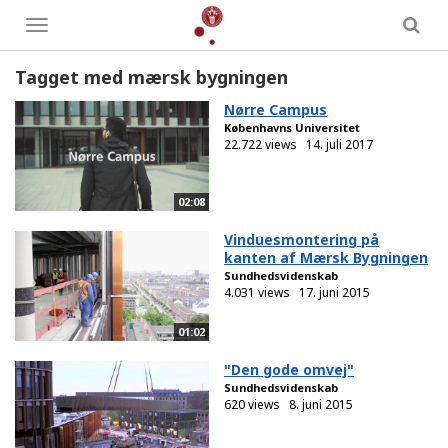
Toggle
menu
Tagget med mærsk bygningen
Nørre Campus
Københavns Universitet
22.722 views
14. juli 2017
02:08
Vinduesmontering på
kanten af Mærsk Bygningen
Sundhedsvidenskab
4.031 views
17. juni 2015
01:02
"Den gode omvej"
Sundhedsvidenskab
620 views
8. juni 2015