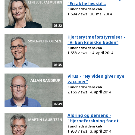
"En aktiv livsstil...
Sundhedsvidenskab
1.694 views
30. maj 2014
03:22
Hjerterytmeforstyrrelser -
"Vi kan knække koden"
Sundhedsvidenskab
1.658 views
14. april 2014
03:35
Virus - "Ny viden giver nye
vacciner"
Sundhedsvidenskab
2.166 views
4. april 2014
02:49
Aldring og demens -
"Hjerneforskning for et...
Sundhedsvidenskab
1.953 views
3. april 2014