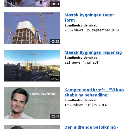
00:54
Mærsk Bygningen tager
form
Sundhedsvidenskab
2.062 views
25. september 2014
03:13
Mærsk Bygningen rejser sig
Sundhedsvidenskab
821 views
1. juli 2014
01:26
Kampen mod kræft - "Vi kan
skabe ny behandling"
Sundhedsvidenskab
1.520 views
16. juni 2014
02:46
Den aldrende befolkning -