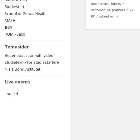
Københavns Universitet
Studiestart
Nørregade 10, postboks 2177
School of Global Health
1017 København K
MATH
IFSV
HUM - Saxo
Temasider
Better education with video
Studieteknik for studiestartere
Niels Bohr Institutet
Live events
Log ind