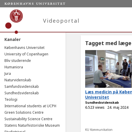
Videoportal
Kanaler
Tagget med læge
Københavns Universitet
University of Copenhagen
Bliv studerende
Humaniora
Jura
Naturvidenskab
Samfundsvidenskab
Læs medicin på Købe
Sundhedsvidenskab
Universitet
Teologi
Sundhedsvidenskab
International students at UCPH
6.523 views
24. maj 2024
Green Solutions Centre
Sustainability Science Centre
Statens Naturhistoriske Museum
KU Kommunikation
Studietrivsel