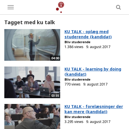
Toggle
menu
Tagget med ku talk
KU TALK - oplæg med
studerende (kandidat)
Bliv studerende
1.386 views
9. august 2017
04:00
KU TALK - learning by doing
(kandidat)
Bliv studerende
770 views
9. august 2017
03:55
KU TALK - forelæsninger der
kan mere (kandidat)
Bliv studerende
3.295 views
9. august 2017