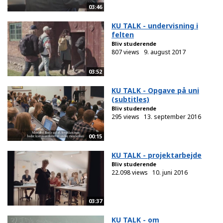
03:46
KU TALK - undervisning i
felten
Bliv studerende
807 views
9. august 2017
03:52
KU TALK - Opgave på uni
(subtitles)
Bliv studerende
295 views
13. september 2016
00:15
KU TALK - projektarbejde
Bliv studerende
22.098 views
10. juni 2016
03:37
KU TALK - om