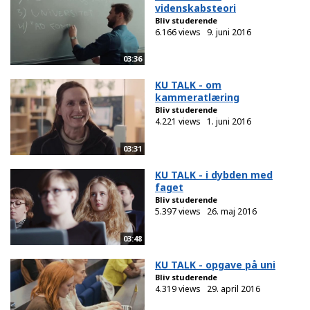
videnskabsteori
Bliv studerende
6.166 views
9. juni 2016
03:36
KU TALK - om
kammeratlæring
Bliv studerende
4.221 views
1. juni 2016
03:31
KU TALK - i dybden med
faget
Bliv studerende
5.397 views
26. maj 2016
03:48
KU TALK - opgave på uni
Bliv studerende
4.319 views
29. april 2016