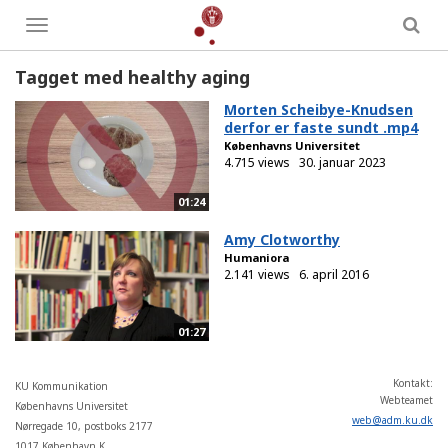
Toggle
menu
Tagget med healthy aging
Morten Scheibye-Knudsen
derfor er faste sundt .mp4
Københavns Universitet
4.715 views
30. januar 2023
01:24
Amy Clotworthy
Humaniora
2.141 views
6. april 2016
01:27
Kontakt:
KU Kommunikation
Webteamet
Københavns Universitet
web
@
adm
.
ku
.
dk
Nørregade 10, postboks 2177
1017 København K