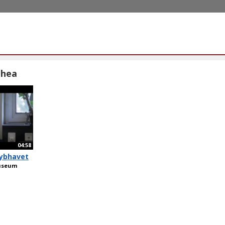
thea
04:58
ybhavet
Museum