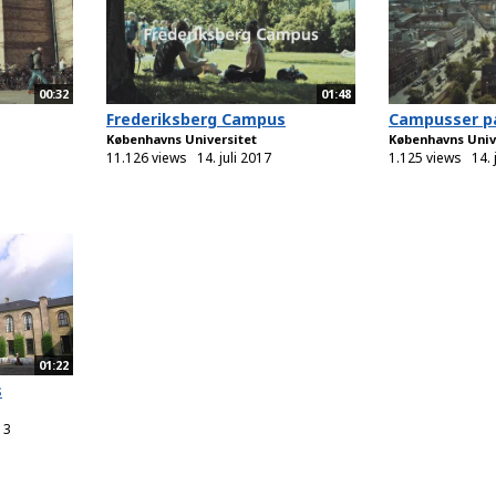
00:32
01:48
Frederiksberg Campus
Campusser p
Københavns Universitet
Københavns Univ
11.126 views
14. juli 2017
1.125 views
14. 
01:22
s
13