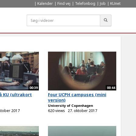
Kalender
Find vej
Telefonbog
Job
KUnet
Søg
00:39
00:44
 KU (ultrakort
Four UCPH campuses (mini
version)
University of Copenhagen
ktober 2017
620 views
27. oktober 2017