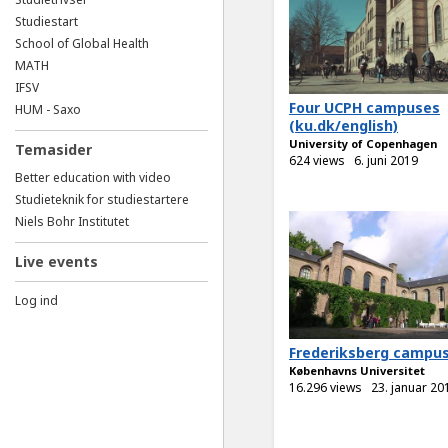
Studiestart
School of Global Health
MATH
IFSV
Four UCPH campuses
HUM - Saxo
(ku.dk/english)
University of Copenhagen
Temasider
624 views
6. juni 2019
Better education with video
Studieteknik for studiestartere
Niels Bohr Institutet
Live events
Log ind
Frederiksberg campu
Københavns Universitet
16.296 views
23. januar 20