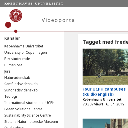
Videoportal
Kanaler
Tagget med fred
Københavns Universitet
University of Copenhagen
Bliv studerende
Humaniora
Jura
Naturvidenskab
Samfundsvidenskab
Four UCPH campuses
Sundhedsvidenskab
(ku.dk/english)
Teologi
Københavns Universitet
International students at UCPH
70.307 views
6. juni 2019
Green Solutions Centre
Sustainability Science Centre
Statens Naturhistoriske Museum
Studietrivsel