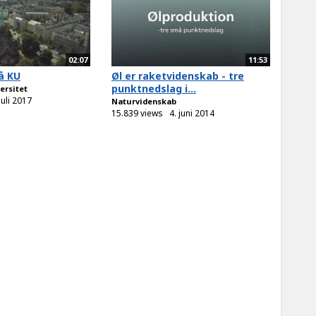
02:07
11:53
å KU
Øl er raketvidenskab - tre
punktnedslag i...
ersitet
juli 2017
Naturvidenskab
15.839 views
4. juni 2014