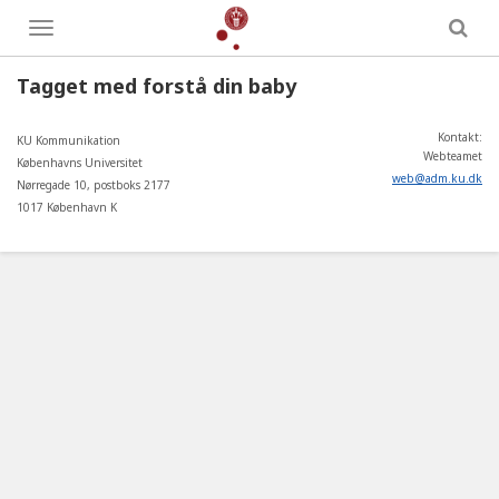
Toggle
menu
Tagget med forstå din baby
Kontakt:
KU Kommunikation
Webteamet
Københavns Universitet
web
@
adm
.
ku
.
dk
Nørregade 10, postboks 2177
1017 København K