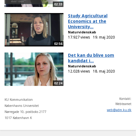
02:33
Study Agricultural
Economics at the
University...
Naturvidenskab
17.927 views
19. maj 2020
02:56
Det kan du blive som
kandidat i...
Naturvidenskab
12.028 views
18. maj 2020
02:24
Kontakt:
KU Kommunikation
Webteamet
Københavns Universitet
web
@
adm
.
ku
.
dk
Nørregade 10, postboks 2177
1017 København K