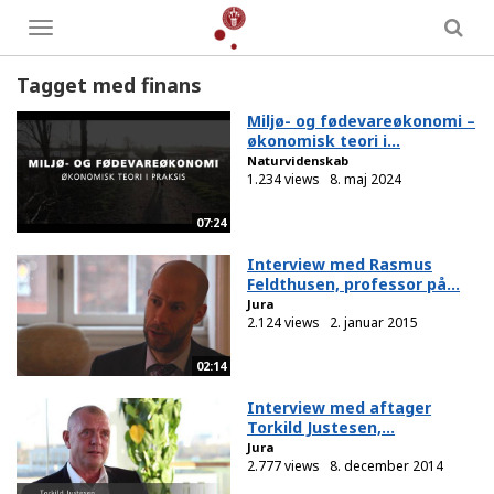
Toggle
menu
Tagget med finans
Miljø- og fødevareøkonomi –
økonomisk teori i...
Naturvidenskab
1.234 views
8. maj 2024
07:24
Interview med Rasmus
Feldthusen, professor på...
Jura
2.124 views
2. januar 2015
02:14
Interview med aftager
Torkild Justesen,...
Jura
2.777 views
8. december 2014