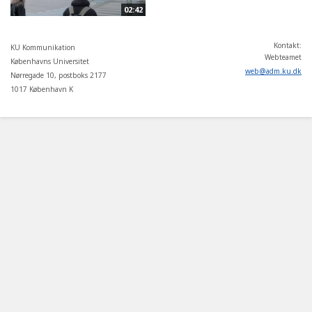
02:42
Kontakt:
KU Kommunikation
Webteamet
Københavns Universitet
web
@
adm
.
ku
.
dk
Nørregade 10, postboks 2177
1017 København K