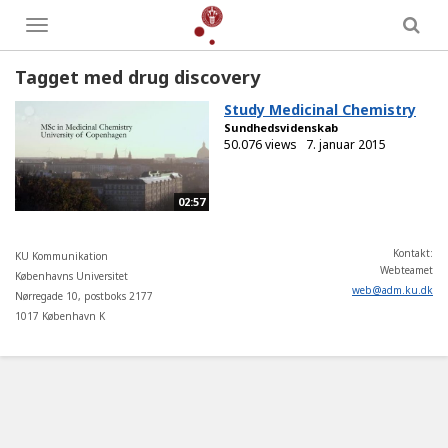
Toggle
menu
Tagget med drug discovery
Study Medicinal Chemistry
Sundhedsvidenskab
50.076 views
7. januar 2015
02:57
Kontakt:
KU Kommunikation
Webteamet
Københavns Universitet
web
@
adm
.
ku
.
dk
Nørregade 10, postboks 2177
1017 København K