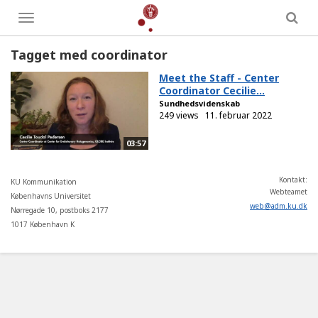
Toggle
menu
Tagget med coordinator
Meet the Staff - Center
Coordinator Cecilie...
Sundhedsvidenskab
249 views
11. februar 2022
03:57
Kontakt:
KU Kommunikation
Webteamet
Københavns Universitet
web
@
adm
.
ku
.
dk
Nørregade 10, postboks 2177
1017 København K