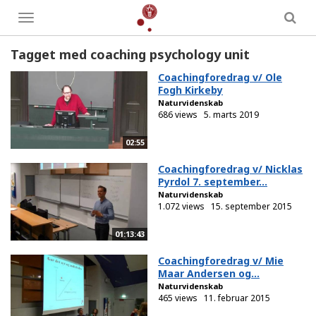
Toggle
menu
Tagget med coaching psychology unit
Coachingforedrag v/ Ole
Fogh Kirkeby
Naturvidenskab
686 views
5. marts 2019
02:55
Coachingforedrag v/ Nicklas
Pyrdol 7. september...
Naturvidenskab
1.072 views
15. september 2015
01:13:43
Coachingforedrag v/ Mie
Maar Andersen og...
Naturvidenskab
465 views
11. februar 2015