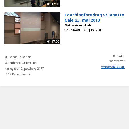
01:32:00
Coachingforedrag v/ Janette
Gale 23. maj 2013
Naturvidenskab
543 views
20. juni 2013
01:17:00
Kontakt:
KU Kommunikation
Webteamet
Københavns Universitet
web
@
adm
.
ku
.
dk
Nørregade 10, postboks 2177
1017 København K