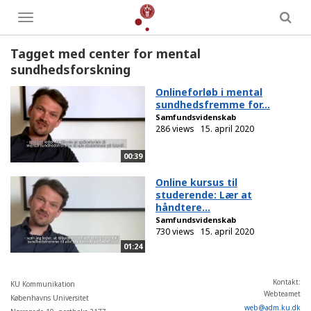
Toggle
menu
Tagget med center for mental
sundhedsforskning
Onlineforløb i mental
sundhedsfremme for...
Samfundsvidenskab
286 views
15. april 2020
00:39
Online kursus til
studerende: Lær at
håndtere...
Samfundsvidenskab
730 views
15. april 2020
01:24
Kontakt:
KU Kommunikation
Webteamet
Københavns Universitet
web
@
adm
.
ku
.
dk