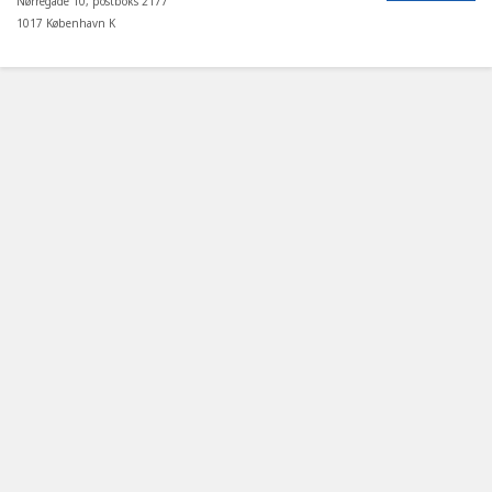
Nørregade 10, postboks 2177
1017 København K