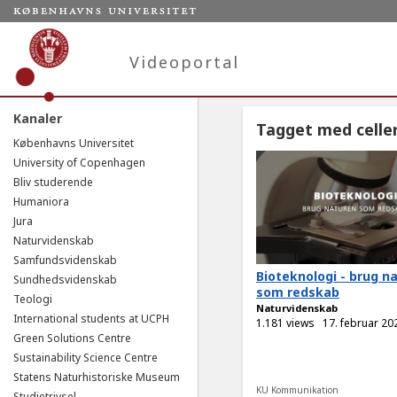
Videoportal
Kanaler
Tagget med celle
Københavns Universitet
University of Copenhagen
Bliv studerende
Humaniora
Jura
Naturvidenskab
Samfundsvidenskab
Bioteknologi - brug n
Sundhedsvidenskab
som redskab
Teologi
Naturvidenskab
International students at UCPH
1.181 views
17. februar 20
Green Solutions Centre
Sustainability Science Centre
Statens Naturhistoriske Museum
KU Kommunikation
Studietrivsel