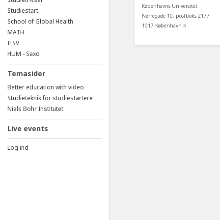
Københavns Universitet
Studiestart
Nørregade 10, postboks 2177
School of Global Health
1017 København K
MATH
IFSV
HUM - Saxo
Temasider
Better education with video
Studieteknik for studiestartere
Niels Bohr Institutet
Live events
Log ind