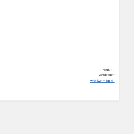
Kontakt:
Webteamet
web
@
adm
.
ku
.
dk