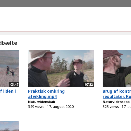
dbælte
03:47
07:22
 ilden i
Praktisk omkring
Brug af kontr
afvikling.mp4
resultater. K
Naturvidenskab
Naturvidenskab
349 views
17. august 2020
323 views
17. a