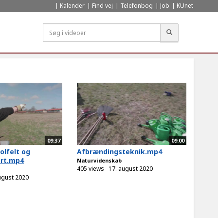
Kalender
Find vej
Telefonbog
Job
KUnet
Søg
09:37
09:00
olfelt og
Afbrændingsteknik.mp4
ort.mp4
Naturvidenskab
405 views
17. august 2020
ugust 2020