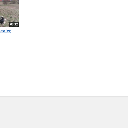
03:32
ealer,