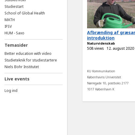
Studiestart
School of Global Health
MATH
IFSV
Afbrænding af græsar
HUM - Saxo
introduktion
Naturvidenskab
Temasider
508 views
12. august 2020
Better education with video
Studieteknik for studiestartere
Niels Bohr Institutet
KU Kommunikation
Københavns Universitet
Live events
Nørregade 10, postboks 2177
1017 København K
Log ind