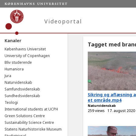
Videoportal
Kanaler
Tagget med bran
Københavns Universitet
University of Copenhagen
Bliv studerende
Humaniora
Jura
Naturvidenskab
Samfundsvidenskab
Sikring og aflæsning af
Sundhedsvidenskab
et område.mp4
Teologi
Naturvidenskab
International students at UCPH
259 views
17. august 2020
Green Solutions Centre
Sustainability Science Centre
Statens Naturhistoriske Museum
Studietrivsel