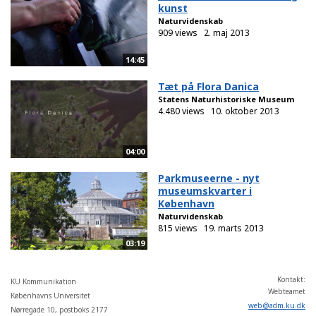
kunst
Naturvidenskab
909 views
2. maj 2013
14:45
Tæt på Flora Danica
Statens Naturhistoriske Museum
4.480 views
10. oktober 2013
04:00
Parkmuseerne - nyt
museumskvarter i
København
Naturvidenskab
815 views
19. marts 2013
03:19
Kontakt:
KU Kommunikation
Webteamet
Københavns Universitet
web
@
adm
.
ku
.
dk
Nørregade 10, postboks 2177