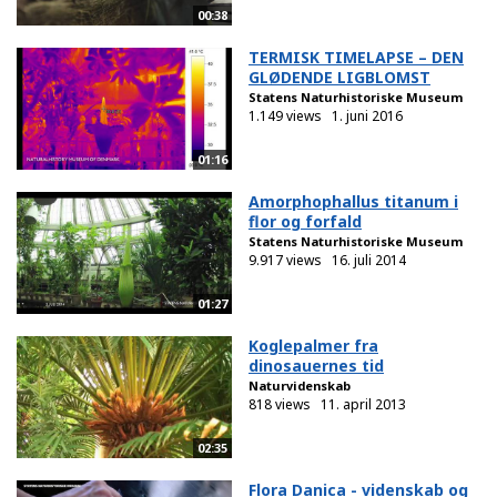
00:38
TERMISK TIMELAPSE – DEN
GLØDENDE LIGBLOMST
Statens Naturhistoriske Museum
1.149 views
1. juni 2016
01:16
Amorphophallus titanum i
flor og forfald
Statens Naturhistoriske Museum
9.917 views
16. juli 2014
01:27
Koglepalmer fra
dinosauernes tid
Naturvidenskab
818 views
11. april 2013
02:35
Flora Danica - videnskab og