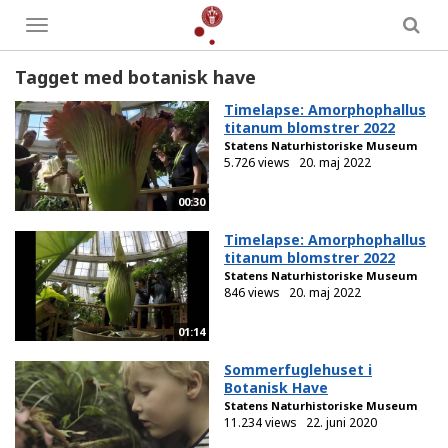
Toggle
menu
Tagget med botanisk have
Timelapse: Amorphophallus
titanum blomstrer 2022
Statens Naturhistoriske Museum
5.726 views
20. maj 2022
00:30
Timelapse: Amorphophallus
titanum blomstrer 2022
Statens Naturhistoriske Museum
846 views
20. maj 2022
01:14
Sommerfuglehuset i
Botanisk Have
Statens Naturhistoriske Museum
11.234 views
22. juni 2020