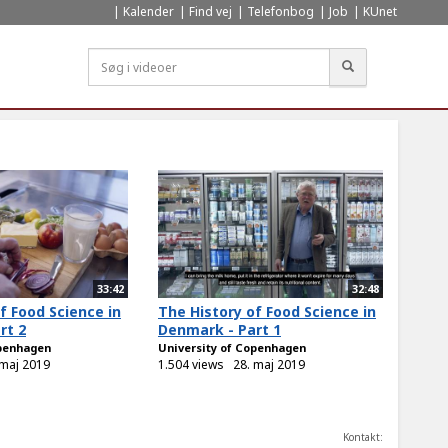
Kalender
Find vej
Telefonbog
Job
KUnet
Søg
33:42
32:48
f Food Science in
The History of Food Science in
rt 2
Denmark - Part 1
openhagen
University of Copenhagen
 maj 2019
1.504 views
28. maj 2019
Kontakt: