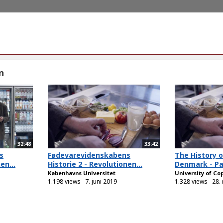
n
32:48
33:42
s
Fødevarevidenskabens
The History o
en...
Historie 2 - Revolutionen...
Denmark - Pa
Københavns Universitet
University of C
1.198 views
7. juni 2019
1.328 views
28.