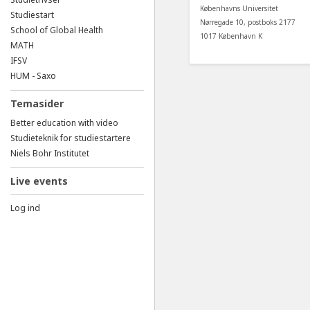
Københavns Universitet
Studiestart
Nørregade 10, postboks 2177
School of Global Health
1017 København K
MATH
IFSV
HUM - Saxo
Temasider
Better education with video
Studieteknik for studiestartere
Niels Bohr Institutet
Live events
Log ind