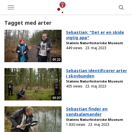
Toggle
menu
Tagget med arter
Sebastian: "Det er en skide
vigtig app"
Statens Naturhistoriske Museum
449 views
23. maj 2023
01:22
Sebastian identificerer arter
i skovbunden
Statens Naturhistoriske Museum
405 views
23. maj 2023
01:37
Sebastian finder en
vandsalamander
Statens Naturhistoriske Museum
1.830 views
23. maj 2023