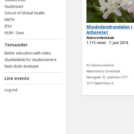
Studiestart
School of Global Health
MATH
IFSV
Rhododendrondalen i
Arboretet
HUM - Saxo
Naturvidenskab
1.115 views
7. juni 2018
Temasider
Better education with video
Studieteknik for studiestartere
KU Kommunikation
Niels Bohr Institutet
Københavns Universitet
Nørregade 10, postboks 2177
Live events
1017 København K
Log ind