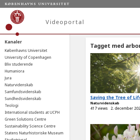
Videoportal
Kanaler
Tagget med arbo
Københavns Universitet
University of Copenhagen
Bliv studerende
Humaniora
Jura
Naturvidenskab
Samfundsvidenskab
Saving the Tree of Lif
Sundhedsvidenskab
Naturvidenskab
Teologi
417 views
2. december 20
International students at UCPH
Green Solutions Centre
Sustainability Science Centre
Statens Naturhistoriske Museum
Studietrivsel