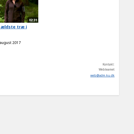
02:31
 ældste træ i
 august 2017
Kontakt:
Webteamet
web
@
adm
.
ku
.
dk