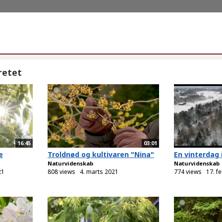
retet
16:45
03:01
e
Troldnød og kultivaren "Nina"
En vinterdag 
Naturvidenskab
Naturvidenskab
21
808 views
4. marts 2021
774 views
17. f