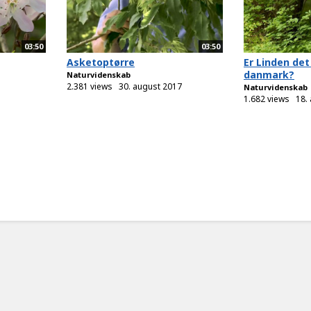
03:50
03:50
Asketoptørre
Er Linden det
danmark?
Naturvidenskab
2.381 views
30. august 2017
Naturvidenskab
1.682 views
18.