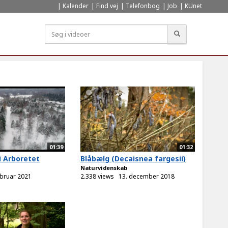
Kalender
Find vej
Telefonbog
Job
KUnet
Søg
01:39
01:32
i Arboretet
Blåbælg (Decaisnea fargesii)
Naturvidenskab
ebruar 2021
2.338 views
13. december 2018