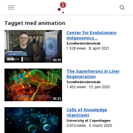
Toggle
menu
Tagget med animation
Center for Evolutionary
Holgenomics...
Sundhedsvidenskab
1.328 views
8. april 2021
02:35
The Superheroes in Liver
Regeneration
Sundhedsvidenskab
1.432 views
15. juni 2020
03:22
Cells of Knowledge
(DanStem)
University of Copenhagen
3.610 views
3. marts 2020