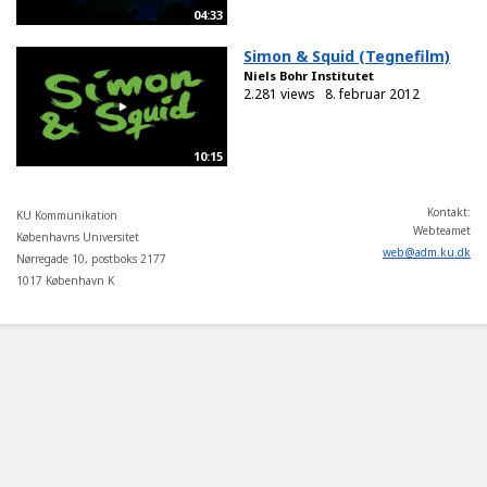
04:33
Simon & Squid (Tegnefilm)
Niels Bohr Institutet
2.281 views
8. februar 2012
10:15
Kontakt:
KU Kommunikation
Webteamet
Københavns Universitet
web
@
adm
.
ku
.
dk
Nørregade 10, postboks 2177
1017 København K