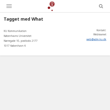
Toggle
menu
Tagget med What
Kontakt:
KU Kommunikation
Webteamet
Københavns Universitet
web
@
adm
.
ku
.
dk
Nørregade 10, postboks 2177
1017 København K