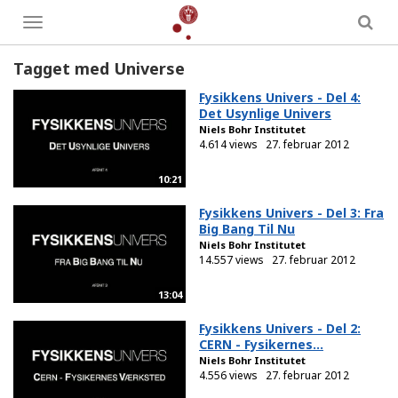
Toggle
menu
Tagget med Universe
Fysikkens Univers - Del 4:
Det Usynlige Univers
Niels Bohr Institutet
4.614 views
27. februar 2012
10:21
Fysikkens Univers - Del 3: Fra
Big Bang Til Nu
Niels Bohr Institutet
14.557 views
27. februar 2012
13:04
Fysikkens Univers - Del 2:
CERN - Fysikernes...
Niels Bohr Institutet
4.556 views
27. februar 2012