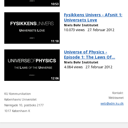
10:53
Fysikkens Univers - Afsnit 1:
Universets Love
Niels Bohr Institutet
10.073 views
27. februar 2012
11:18
Universe of Physics -
Episode 1: The Laws Of...
Niels Bohr Institutet
4.084 views
27. februar 2012
12:06
Kontakt:
KU Kommunikation
Webteamet
Københavns Universitet
web
@
adm
.
ku
.
dk
Nørregade 10, postboks 2177
1017 København K