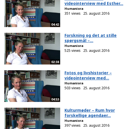
videointerview med Esther...
Humaniora
351 views
25. august 2016
04:42
Forskning og det at stille
spørgsmål –...
Humaniora
525 views
25. august 2016
02:38
Fotos og livshistorier –
videointerview med...
Humaniora
503 views
25. august 2016
04:53
Kulturmøder – Rum hvor
forskellige agendaer...
Humaniora
397 views
25. august 2016