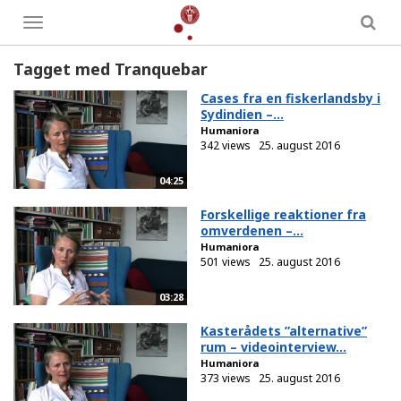
Toggle
menu
Tagget med Tranquebar
Cases fra en fiskerlandsby i
Sydindien –...
Humaniora
342 views
25. august 2016
04:25
Forskellige reaktioner fra
omverdenen –...
Humaniora
501 views
25. august 2016
03:28
Kasterådets ”alternative”
rum – videointerview...
Humaniora
373 views
25. august 2016