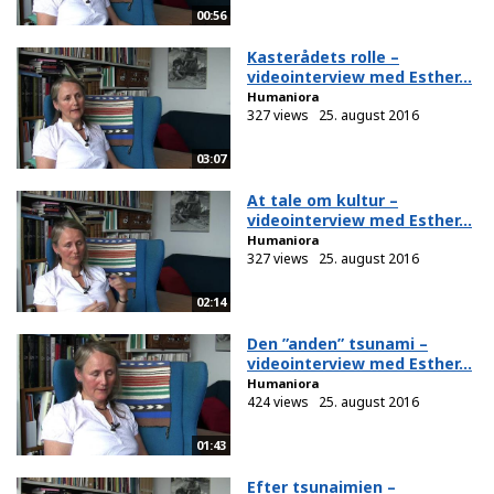
00:56
Kasterådets rolle –
videointerview med Esther...
Humaniora
327 views
25. august 2016
03:07
At tale om kultur –
videointerview med Esther...
Humaniora
327 views
25. august 2016
02:14
Den ”anden” tsunami –
videointerview med Esther...
Humaniora
424 views
25. august 2016
01:43
Efter tsunaimien –