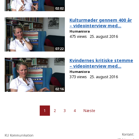
02:02
Kulturmøder gennem 400 år
– videointerview med...
Humaniora
475 views
25. august 2016
07:22
Kvindernes kritiske stemme
– videointerview med...
Humaniora
373 views
25. august 2016
02:16
1
2
3
4
Næste
Kontakt:
KU Kommunikation