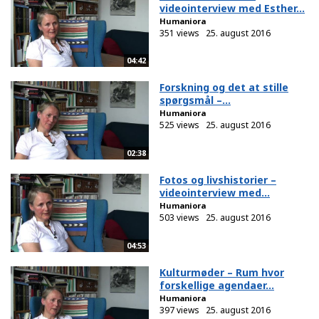
videointerview med Esther...
Humaniora
351 views
25. august 2016
04:42
Forskning og det at stille
spørgsmål –...
Humaniora
525 views
25. august 2016
02:38
Fotos og livshistorier –
videointerview med...
Humaniora
503 views
25. august 2016
04:53
Kulturmøder – Rum hvor
forskellige agendaer...
Humaniora
397 views
25. august 2016