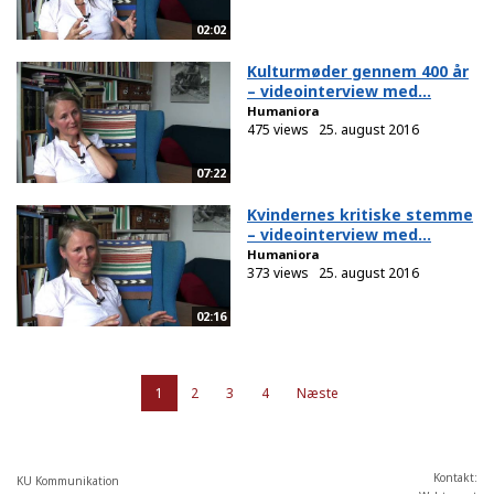
02:02
Kulturmøder gennem 400 år
– videointerview med...
Humaniora
475 views
25. august 2016
07:22
Kvindernes kritiske stemme
– videointerview med...
Humaniora
373 views
25. august 2016
02:16
1
2
3
4
Næste
Kontakt:
KU Kommunikation