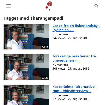
Toggle
menu
Tagget med Tharangampadi
Cases fra en fiskerlandsby i
Sydindien –...
Humaniora
342 views
25. august 2016
04:25
Forskellige reaktioner fra
omverdenen –...
Humaniora
501 views
25. august 2016
03:28
Kasterådets ”alternative”
rum – videointerview...
Humaniora
373 views
25. august 2016