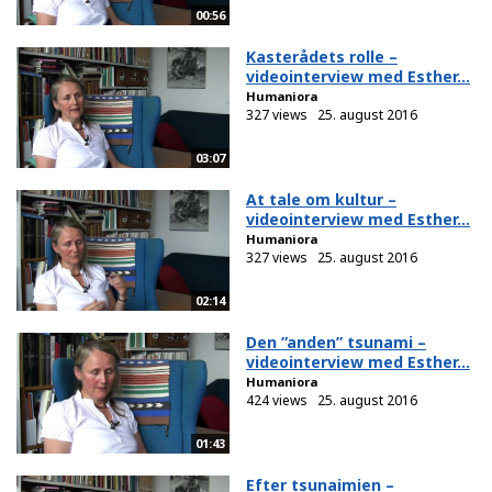
00:56
Kasterådets rolle –
videointerview med Esther...
Humaniora
327 views
25. august 2016
03:07
At tale om kultur –
videointerview med Esther...
Humaniora
327 views
25. august 2016
02:14
Den ”anden” tsunami –
videointerview med Esther...
Humaniora
424 views
25. august 2016
01:43
Efter tsunaimien –