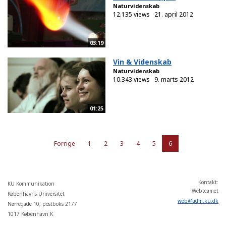
Naturvidenskab
12.135 views
21. april 2012
03:19
Vin & Videnskab
Naturvidenskab
10.343 views
9. marts 2012
01:25
Forrige
1
2
3
4
5
6
Kontakt:
KU Kommunikation
Webteamet
Københavns Universitet
web
@
adm
.
ku
.
dk
Nørregade 10, postboks 2177
1017 København K