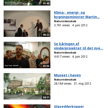
01:40
Klima-, energi- og
bygningsminister Martin...
Naturvidenskab
3.761 views
4. juni 2012
06:22
Se kåringen af
vinderprojektet til det nye...
Naturvidenskab
4.617 views
4. juni 2012
01:55
Museet i haven
Naturvidenskab
28.184 views
31. maj 2012
04:11
Glasedderkopper