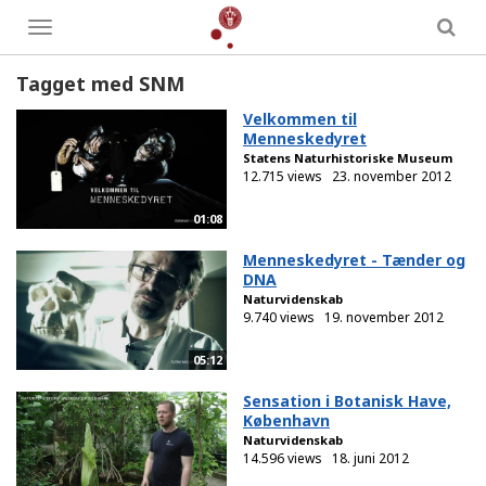
Toggle
menu
Tagget med SNM
Velkommen til
Menneskedyret
Statens Naturhistoriske Museum
12.715 views
23. november 2012
01:08
Menneskedyret - Tænder og
DNA
Naturvidenskab
9.740 views
19. november 2012
05:12
Sensation i Botanisk Have,
København
Naturvidenskab
14.596 views
18. juni 2012