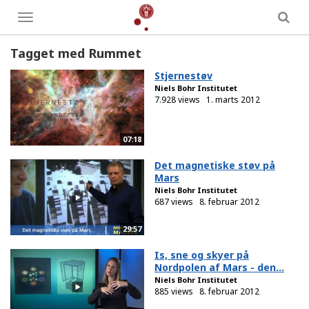
Toggle
menu
Tagget med Rummet
Stjernestøv
Niels Bohr Institutet
7.928 views
1. marts 2012
07:18
Det magnetiske støv på
Mars
Niels Bohr Institutet
687 views
8. februar 2012
29:57
Is, sne og skyer på
Nordpolen af Mars - den...
Niels Bohr Institutet
885 views
8. februar 2012