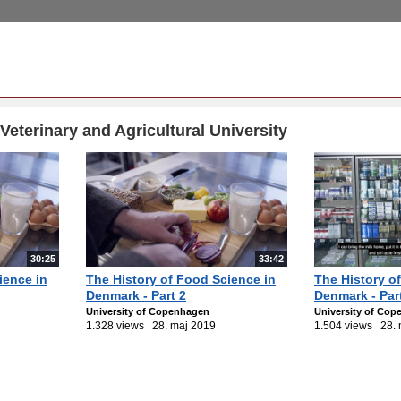
eterinary and Agricultural University
30:25
33:42
ience in
The History of Food Science in
The History o
Denmark - Part 2
Denmark - Par
University of Copenhagen
University of Co
1.328 views
28. maj 2019
1.504 views
28.