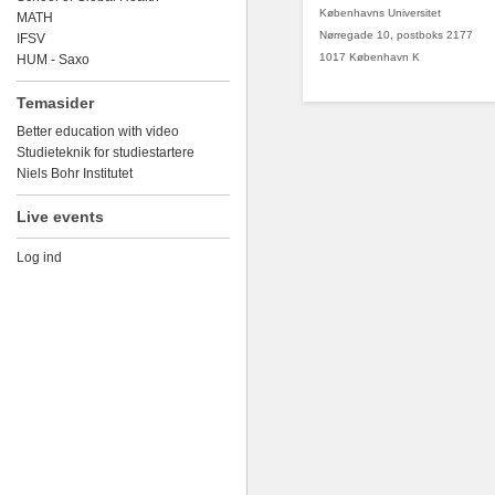
Københavns Universitet
MATH
Nørregade 10, postboks 2177
IFSV
1017 København K
HUM - Saxo
Temasider
Better education with video
Studieteknik for studiestartere
Niels Bohr Institutet
Live events
Log ind