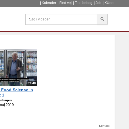
Kalender
Find vej
Telefonbog
Job
KUnet
Søg
32:48
f Food Science in
t 1
penhagen
 maj 2019
Kontakt: