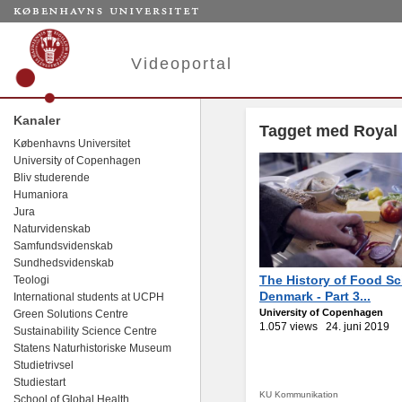
Videoportal
Kanaler
Tagget med Royal V
Københavns Universitet
University of Copenhagen
Bliv studerende
Humaniora
Jura
Naturvidenskab
Samfundsvidenskab
Sundhedsvidenskab
The History of Food Sc
Teologi
Denmark - Part 3...
International students at UCPH
University of Copenhagen
Green Solutions Centre
1.057 views
24. juni 2019
Sustainability Science Centre
Statens Naturhistoriske Museum
Studietrivsel
Studiestart
KU Kommunikation
School of Global Health