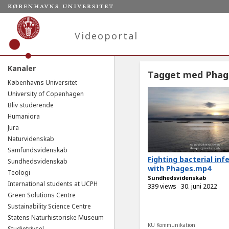
Videoportal
Kanaler
Tagget med Phag
Københavns Universitet
University of Copenhagen
Bliv studerende
Humaniora
Jura
Naturvidenskab
Samfundsvidenskab
Fighting bacterial inf
Sundhedsvidenskab
with Phages.mp4
Teologi
Sundhedsvidenskab
International students at UCPH
339 views
30. juni 2022
Green Solutions Centre
Sustainability Science Centre
Statens Naturhistoriske Museum
KU Kommunikation
Studietrivsel