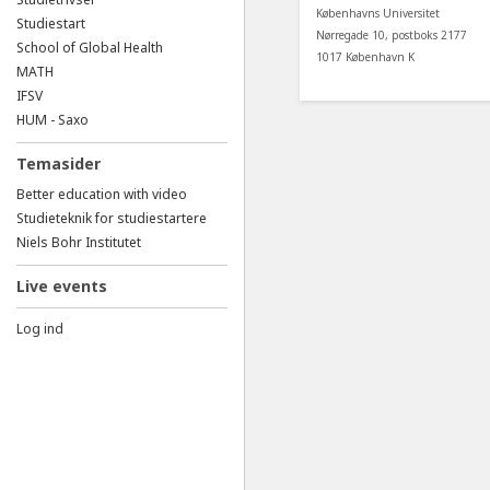
Københavns Universitet
Studiestart
Nørregade 10, postboks 2177
School of Global Health
1017 København K
MATH
IFSV
HUM - Saxo
Temasider
Better education with video
Studieteknik for studiestartere
Niels Bohr Institutet
Live events
Log ind