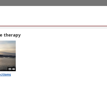
e therapy
05:46
ections