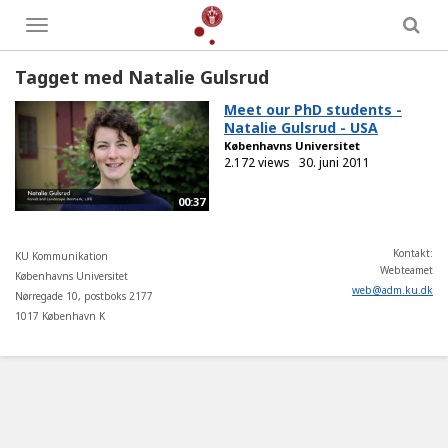
Toggle
menu
Tagget med Natalie Gulsrud
Meet our PhD students -
Natalie Gulsrud - USA
Københavns Universitet
2.172 views
30. juni 2011
00:37
Kontakt:
KU Kommunikation
Webteamet
Københavns Universitet
web
@
adm
.
ku
.
dk
Nørregade 10, postboks 2177
1017 København K