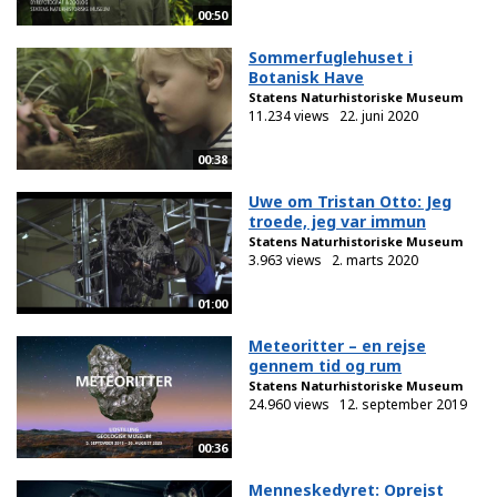
00:50
Sommerfuglehuset i
Botanisk Have
Statens Naturhistoriske Museum
11.234 views
22. juni 2020
00:38
Uwe om Tristan Otto: Jeg
troede, jeg var immun
Statens Naturhistoriske Museum
3.963 views
2. marts 2020
01:00
Meteoritter – en rejse
gennem tid og rum
Statens Naturhistoriske Museum
24.960 views
12. september 2019
00:36
Menneskedyret: Oprejst