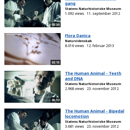
gang
Statens Naturhistoriske Museum
1.092 views
11. september 2012
05:30
Flora Danica
Naturvidenskab
8.016 views
12. februar 2013
02:15
The Human Animal - Teeth
and DNA
Statens Naturhistoriske Museum
2.968 views
23. november 2012
05:12
The Human Animal - Bipedal
locomotion
Statens Naturhistoriske Museum
3.681 views
23. november 2012