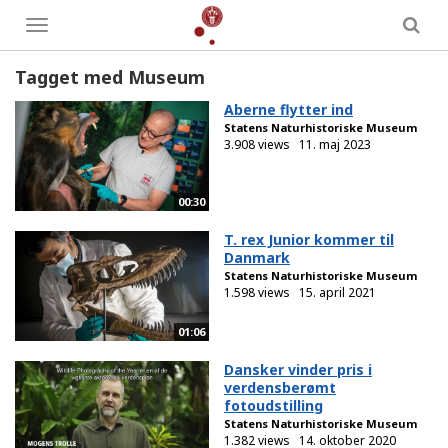
Toggle
menu
Tagget med Museum
Aberne flytter ind
Statens Naturhistoriske Museum
3.908 views
11. maj 2023
00:30
T. rex Junior kommer til
Danmark
Statens Naturhistoriske Museum
1.598 views
15. april 2021
01:06
Dansker vinder pris i
verdensberømt
fotoudstilling
Statens Naturhistoriske Museum
1.382 views
14. oktober 2020