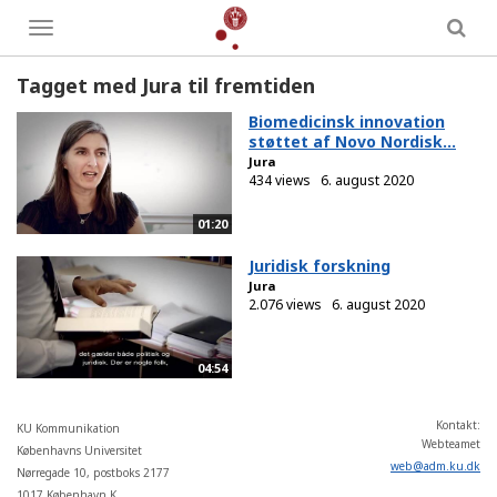
Toggle
menu
Tagget med Jura til fremtiden
Biomedicinsk innovation
støttet af Novo Nordisk...
Jura
434 views
6. august 2020
01:20
Juridisk forskning
Jura
2.076 views
6. august 2020
04:54
Kontakt:
KU Kommunikation
Webteamet
Københavns Universitet
web
@
adm
.
ku
.
dk
Nørregade 10, postboks 2177
1017 København K