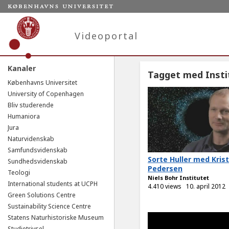
Videoportal
Kanaler
Tagget med Insti
Københavns Universitet
University of Copenhagen
Bliv studerende
Humaniora
Jura
Naturvidenskab
Samfundsvidenskab
Sorte Huller med Kris
Sundhedsvidenskab
Pedersen
Teologi
Niels Bohr Institutet
International students at UCPH
4.410 views
10. april 2012
Green Solutions Centre
Sustainability Science Centre
Statens Naturhistoriske Museum
Studietrivsel