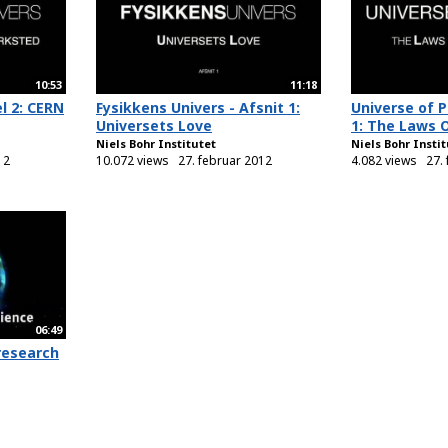
10:53
11:18
l 2: CERN
Fysikkens Univers - Afsnit 1:
Universe of P
Universets Love
1: The Laws O
Niels Bohr Institutet
Niels Bohr Insti
12
10.072 views
27. februar 2012
4.082 views
27.
06:49
research