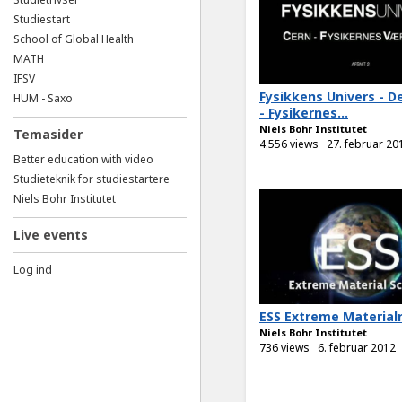
Studiestart
School of Global Health
MATH
IFSV
Fysikkens Univers - De
HUM - Saxo
- Fysikernes...
Niels Bohr Institutet
Temasider
4.556 views
27. februar 20
Better education with video
Studieteknik for studiestartere
Niels Bohr Institutet
Live events
Log ind
ESS Extreme Material
Niels Bohr Institutet
736 views
6. februar 2012