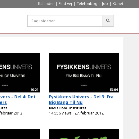
Kalender
Find vej
Telefonbog
Job
KUnet
Søg
10:21
13:04
vers - Del 4: Det
Fysikkens Univers - Del 3: Fra
ers
Big Bang Til Nu
tutet
Niels Bohr Institutet
 februar 2012
14.556 views
27. februar 2012