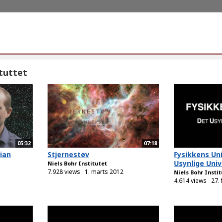
tuttet
05:32
07:18
tian
Stjernestøv
Fysikkens Uni
Usynlige Univ
Niels Bohr Institutet
7.928 views
1. marts 2012
Niels Bohr Insti
4.614 views
27.