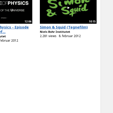
12:06
10:15
hysics - Episode
Simon & Squid (Tegnefilm)
f...
Niels Bohr Institutet
2.281 views
8. februar 2012
tutet
 februar 2012